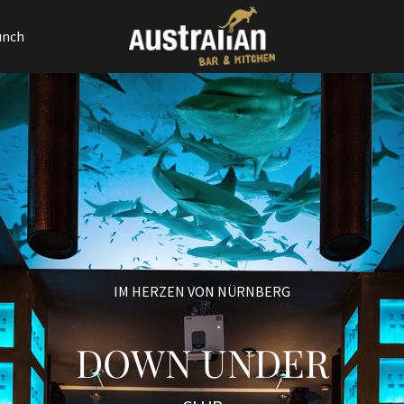
unch
ort
Get in touch
sum dolor sit amet:
Cybersteel Inc.
376-293 City Road, Suite 600
San Francisco, CA 94102
4h
Have any questions?
/ 365days
+44 1234 567 890
Drop us a line
info@yourdomain.com
 support for our customers
IM HERZEN VON NÜRNBERG
i 8:00am - 5:00pm
(GMT +1)
DOWN UNDER