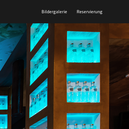
Bildergalerie
Reservierung
About us
Lorem ipsum dolor sit amet, consectetuer
adipiscing elit.
Aenean commodo ligula eget dolor.
Aenean massa. Cum sociis natoque
penatibus et magnis dis parturient
montes, nascetur ridiculus mus. Donec
quam felis, ultricies nec.