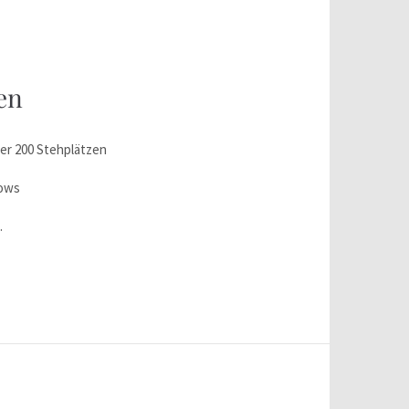
en
der 200 Stehplätzen
hows
.