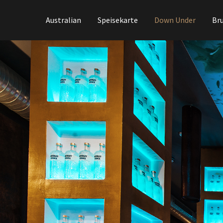
Australian
Speisekarte
Down Under
Br
Login
Supp
Benutzername
Lorem ip
Passwort
2
We offer
Mon - Fr
Register
|
Lost your password?